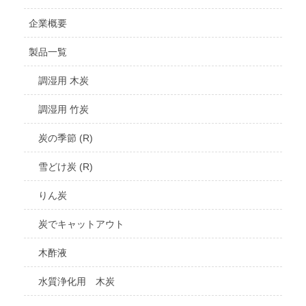
企業概要
製品一覧
調湿用 木炭
調湿用 竹炭
炭の季節 (R)
雪どけ炭 (R)
りん炭
炭でキャットアウト
木酢液
水質浄化用 木炭