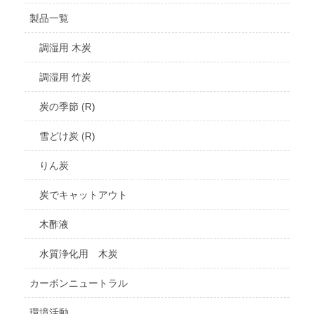
製品一覧
調湿用 木炭
調湿用 竹炭
炭の季節 (R)
雪どけ炭 (R)
りん炭
炭でキャットアウト
木酢液
水質浄化用 木炭
カーボンニュートラル
環境活動