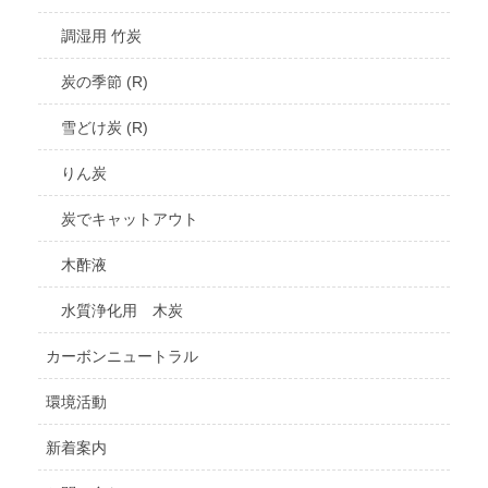
調湿用 竹炭
炭の季節 (R)
雪どけ炭 (R)
りん炭
炭でキャットアウト
木酢液
水質浄化用 木炭
カーボンニュートラル
環境活動
新着案内