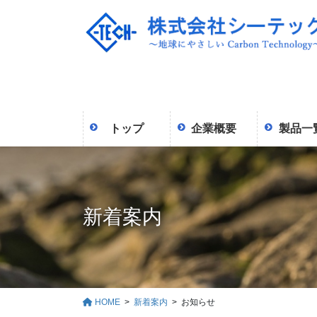
コ
ナ
ン
ビ
テ
ゲ
ン
ー
ツ
シ
に
ョ
移
ン
動
に
トップ
企業概要
製品一
移
動
新着案内
HOME
新着案内
お知らせ