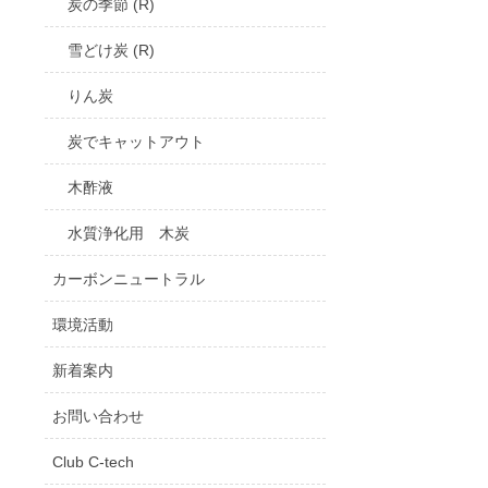
炭の季節 (R)
雪どけ炭 (R)
りん炭
炭でキャットアウト
木酢液
水質浄化用 木炭
カーボンニュートラル
環境活動
新着案内
お問い合わせ
Club C-tech